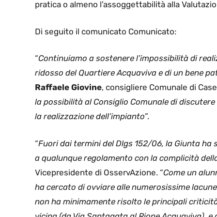
pratica o almeno l’assoggettabilità alla Valutaz
Di seguito il comunicato Comunicato:
“
Continuiamo a sostenere l’impossibilità di real
ridosso del Quartiere Acquaviva e di un bene p
Raffaele Giovine
, consigliere Comunale di Case
la possibilità al Consiglio Comunale di discutere 
la realizzazione dell’impianto
”.
“
Fuori dai termini del Dlgs 152/06, la Giunta ha
a qualunque regolamento con la complicità dell
Vicepresidente di OsservAzione. “
Come un alunn
ha cercato di ovviare alle numerosissime lacune
non ha minimamente risolto le principali criticit
vicina (da Via Santagata al Rione Acquaviva), e 