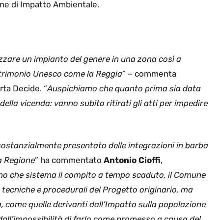
ione di Impatto Ambientale.
izzare un impianto del genere in una zona così a
atrimonio Unesco come la Reggia
” – commenta
rta Decide. “
Auspichiamo che quanto prima sia data
della vicenda: vanno subito ritirati gli atti per impedire
 sostanzialmente presentato delle integrazioni in barba
a Regione
” ha commentato
Antonio Cioffi
,
o che sistema il compito a tempo scaduto, il Comune
 tecniche e procedurali del Progetto originario, ma
à, come quelle derivanti dall’Impatto sulla popolazione
dall’impossibilità di farlo come promesso a causa del