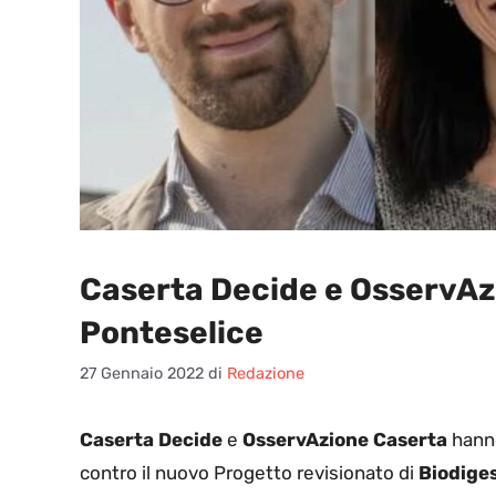
Caserta Decide e OsservAzi
Ponteselice
27 Gennaio 2022
di
Redazione
C
aserta Decide
e
OsservAzione Caserta
hanno
contro il nuovo Progetto revisionato di
Biodige