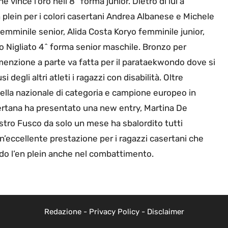
ince l’oro nell’8^ forma junior. Dietro di lui a
plein per i colori casertani Andrea Albanese e Michele
femminile senior, Alida Costa Koryo femminile junior,
 Nigliato 4^ forma senior maschile. Bronzo per
enzione a parte va fatta per il parataekwondo dove si
degli altri atleti i ragazzi con disabilità. Oltre
ella nazionale di categoria e campione europeo in
sertana ha presentato una new entry, Martina De
estro Fusco da solo un mese ha sbalordito tutti
Un’eccellente prestazione per i ragazzi casertani che
ndo l’en plein anche nel combattimento.
Redazione
-
Privacy Policy
-
Disclaimer