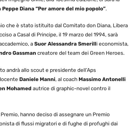
 Peppe Diana “Per amore del mio popolo”
.
o che è stato istituito dal Comitato don Diana, Libera
ciso a Casal di Principe, il 19 marzo del 1994, sarà
e accademico, a
Suor Alessandra Smerill
i economista,
andro Gassman
creatore del team dei Green Heroes.
to andrà allo scout e presidente dell’Aps
 docente
Daniele Manni
, al coach
Massimo Antonelli
Ben Mohamed
autrice di graphic-novel contro il
del Premio, hanno deciso di assegnare un Premio
ronista di flussi migratori e di fughe di profughi dai