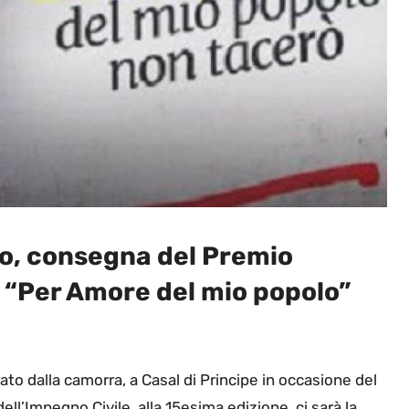
lio, consegna del Premio
 “Per Amore del mio popolo”
rato dalla camorra, a Casal di Principe in occasione del
ll’Impegno Civile, alla 15esima edizione, ci sarà la