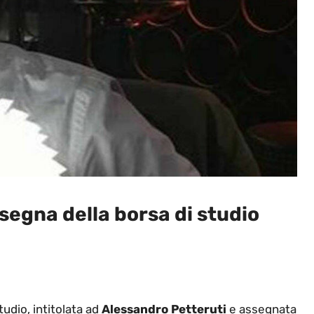
egna della borsa di studio
tudio, intitolata ad
Alessandro Petteruti
e assegnata