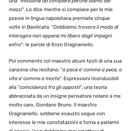
una “
missione da compiere perché siamo dei
mezzi
“. Lo dice mentre si compiace per le mie
poesie in lingua napoletana premiate cinque
volte in Basilicata. “
Dobbiamo trovare il modo di
interagire non appena mi libero dagli impegni
estivi
“: le parole di Enzo Gragnaniello.
Poi commento col maestro alcuni testi di una sua
canzone che recitano: “
a pace e’ comme a pece, a
vita e’ comme a morte
“. Espressioni riconducibili
alla “
coincidenza fra gli opposti
“, una teoria
abbracciata da un insigne pensatore nolano a me
molto caro, Giordano Bruno. Il maestro
Gragnaniello, sebbene esausto segue con
interesse le mie constatazioni e torna a parlarmi
di poesia: “
non dobbiamo mai smettere di