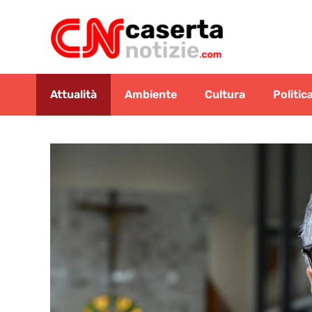
Vai
al
contenuto
Attualità
Ambiente
Cultura
Politic