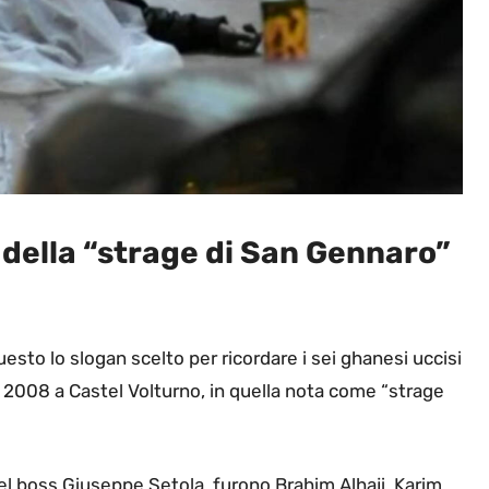
o della “strage di San Gennaro”
questo lo slogan scelto per ricordare i sei ghanesi uccisi
del 2008 a Castel Volturno, in quella nota come “strage
 del boss Giuseppe Setola, furono Brahim Alhaji, Karim