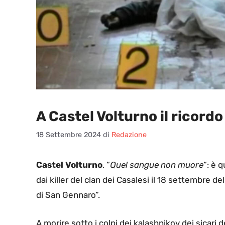
A Castel Volturno il ricord
18 Settembre 2024
di
Redazione
Castel Volturno
. “
Quel sangue non muore
“: è 
dai killer del clan dei Casalesi il 18 settembre 
di San Gennaro”.
A morire sotto i colpi dei kalashnikov dei sicari