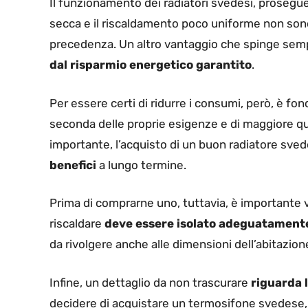
Il funzionamento dei radiatori svedesi, proseguen
secca e il riscaldamento poco uniforme non son
precedenza. Un altro vantaggio che spinge semp
dal risparmio energetico garantito
.
Per essere certi di ridurre i consumi, però, è fo
seconda delle proprie esigenze e di maggiore q
importante, l’acquisto di un buon radiatore sv
benefici
a lungo termine.
Prima di comprarne uno, tuttavia, è importante v
riscaldare
deve essere isolato adeguatament
da rivolgere anche alle dimensioni dell’abitazion
Infine, un dettaglio da non trascurare
riguarda 
decidere di acquistare un termosifone svedese, 