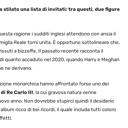
a stilato una lista di invitati: tra questi, due figure
questa ragione i sudditi inglesi attendono con ansia il
miglia Reale torni unita. È opportuno sottolineare che,
ssuti a bizzeffe. Il passato recente racconta il
i di quanto accaduto nel 2020, quando Harry e Meghan
che ne derivano.
ituzione monarchica hanno affrontato forse uno dei
di Re Carlo III
, la cui gravosa natura venne
uovo anno. Non dovrebbe stupirci quindi il desiderio
bum ricco di bei ricordi, il quale includa tutti coloro
fetti.