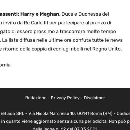
 assenti: Harry e Meghan
, Duca e Duchessa del
invito da Re Carlo III per partecipare al pranzo di
piegato di essere prossimo a trascorrere molto tempo
i. La lista diffusa nelle ultime ore confuta tutte le news
ritorno della coppia di coniugi ribelli nel Regno Unito.
ornia.
Redazione
-
Privacy Policy
-
Disclaimer
WEB 365 SRL - Via Nicola Marchese 10, 00141 Roma (RM) - Codice 
 in quanto viene aggiornato senza alcuna periodicità. Non può p
della legge n. 62 del 07.03.2001