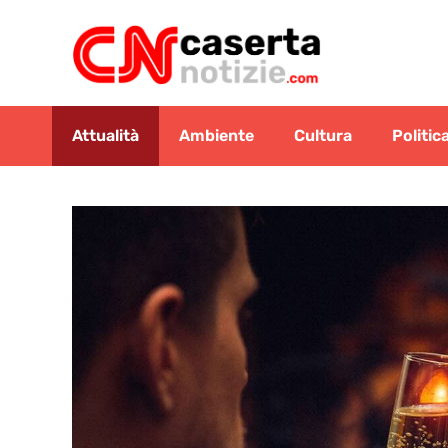
Vai
al
contenuto
Attualità
Ambiente
Cultura
Politic