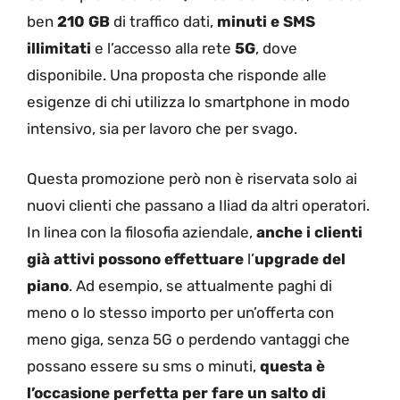
ben
210 GB
di traffico dati,
minuti e SMS
illimitati
e l’accesso alla rete
5G
, dove
disponibile. Una proposta che risponde alle
esigenze di chi utilizza lo smartphone in modo
intensivo, sia per lavoro che per svago.
Questa promozione però non è riservata solo ai
nuovi clienti che passano a Iliad da altri operatori.
In linea con la filosofia aziendale,
anche i clienti
già attivi possono effettuare
l’
upgrade del
piano
. Ad esempio, se attualmente paghi di
meno o lo stesso importo per un’offerta con
meno giga, senza 5G o perdendo vantaggi che
possano essere su sms o minuti,
questa è
l’occasione perfetta per fare un salto di