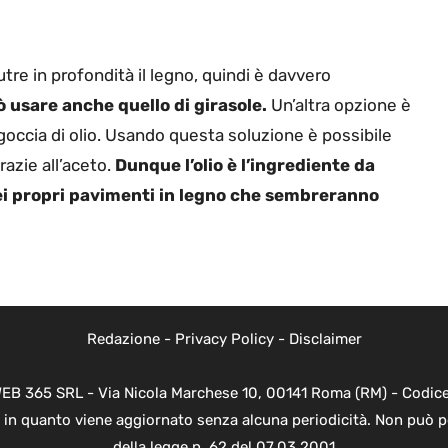
nutre in profondità il legno, quindi è davvero
può usare anche quello di girasole.
Un’altra opzione è
goccia di olio. Usando questa soluzione è possibile
grazie all’aceto.
Dunque l’olio è l’ingrediente da
dei propri pavimenti in legno che sembreranno
Redazione
-
Privacy Policy
-
Disclaimer
WEB 365 SRL - Via Nicola Marchese 10, 00141 Roma (RM) - Codice 
 in quanto viene aggiornato senza alcuna periodicità. Non può p
della legge n. 62 del 07.03.2001