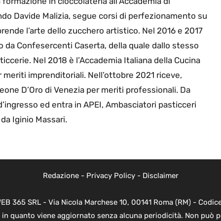
a formazione in cioccolateria all’Accademia di
o Davide Malizia, segue corsi di perfezionamento su
rende l’arte dello zucchero artistico. Nel 2016 e 2017
o da Confesercenti Caserta, della quale dallo stesso
iccerie. Nel 2018 è l’Accademia Italiana della Cucina
 meriti imprenditoriali. Nell’ottobre 2021 riceve,
Leone D’Oro di Venezia per meriti professionali. Da
ingresso ed entra in APEI, Ambasciatori pasticceri
 da Iginio Massari.
Redazione
-
Privacy Policy
-
Disclaimer
WEB 365 SRL - Via Nicola Marchese 10, 00141 Roma (RM) - Codice 
 in quanto viene aggiornato senza alcuna periodicità. Non può p