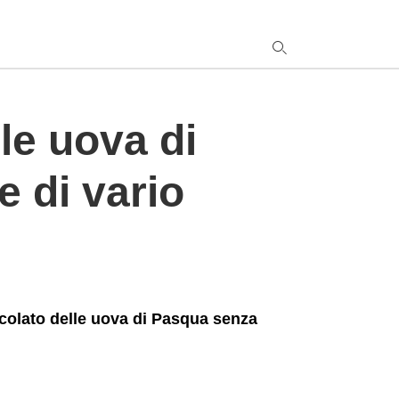
lle uova di
y
s
e di vario
q
h
e
ccolato delle uova di Pasqua senza