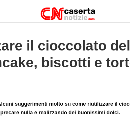
lumcake%2C+biscotti+e+torte+di+vario+tipo
are il cioccolato de
ake, biscotti e tort
lcuni suggerimenti molto su come riutilizzare il cio
precare nulla e realizzando dei buonissimi dolci.