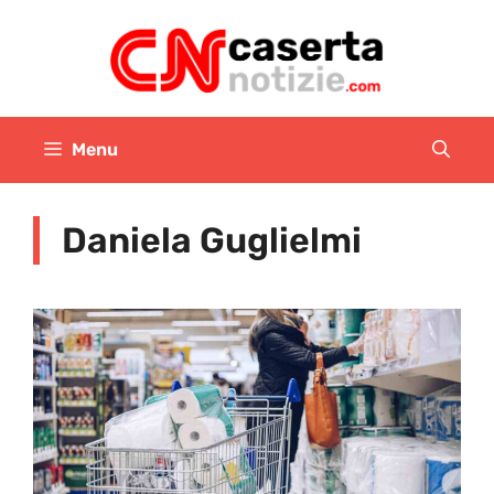
Vai
al
contenuto
Menu
Daniela Guglielmi