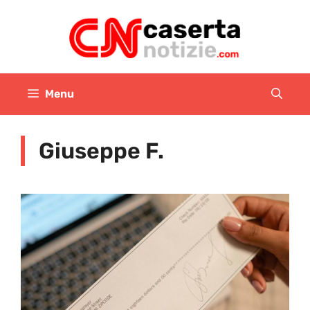
Vai
al
contenuto
Menu
Giuseppe F.