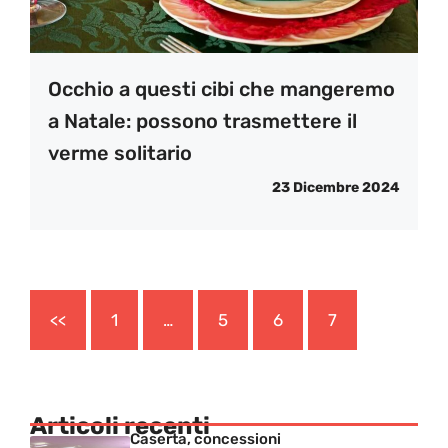
Occhio a questi cibi che mangeremo
a Natale: possono trasmettere il
verme solitario
23 Dicembre 2024
<<
1
…
5
6
7
Articoli recenti
Caserta, concessioni