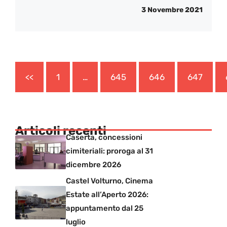
3 Novembre 2021
<<
1
…
645
646
647
Articoli recenti
Caserta, concessioni
cimiteriali: proroga al 31
dicembre 2026
Castel Volturno, Cinema
Estate all’Aperto 2026:
appuntamento dal 25
luglio