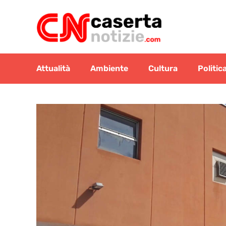
Vai
al
contenuto
Attualità
Ambiente
Cultura
Politic