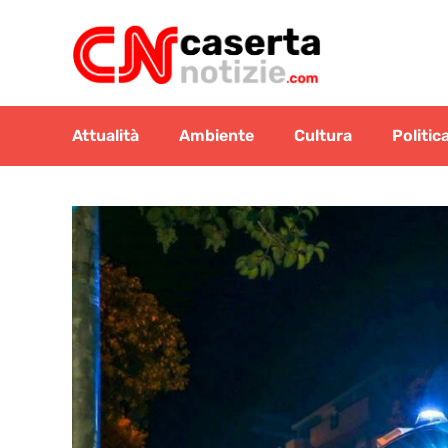
Vai
al
contenuto
Attualità
Ambiente
Cultura
Politic