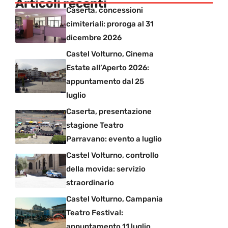
Articoli recenti
Caserta, concessioni
cimiteriali: proroga al 31
dicembre 2026
Castel Volturno, Cinema
Estate all’Aperto 2026:
appuntamento dal 25
luglio
Caserta, presentazione
stagione Teatro
Parravano: evento a luglio
Castel Volturno, controllo
della movida: servizio
straordinario
Castel Volturno, Campania
Teatro Festival:
appuntamento 11 luglio