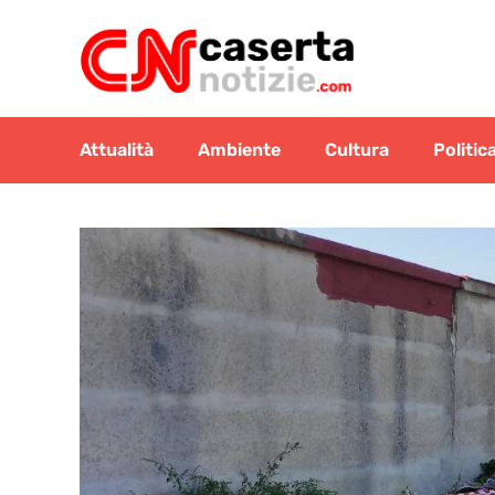
Vai
al
contenuto
Attualità
Ambiente
Cultura
Politic