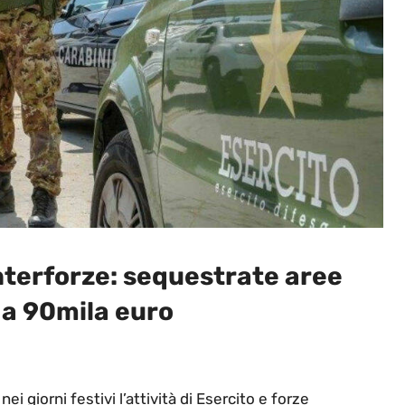
nterforze: sequestrate aree
a 90mila euro
ei giorni festivi l’attività di Esercito e forze