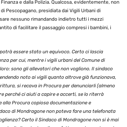
la Finanza e dalla Polizia. Qualcosa, evidentemente, non
di Pescopagano, presidiata dai Vigili Urbani di
sare nessuno rimandando indietro tutti i mezzi
ntito di facilitare il passaggio compresi i bambini, i
otrà essere stato un equivoco. Certo ci lascia
anza per cui, mentre i vigili urbani del Comune di
o: sono gli allevatori che non vogliono. Il sindaco
 (rendendo noto ai vigili quanto altrove già funzionava,
dirittura, si recava in Procura per denunciarli (almeno
 perché ci aiuti a capire e accerti, se lo riterrà
ire alla Procura copiosa documentazione e
indaco di Mondragone non poteva fare una telefonata
glienza? Certo il Sindaco di Mondragone non si è mai