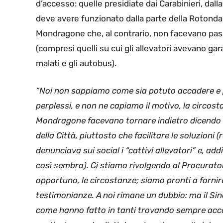
d’accesso: quelle presidiate dai Carabinieri, dal
deve avere funzionato dalla parte della Rotonda 
Mondragone che, al contrario, non facevano pas
(compresi quelli su cui gli allevatori avevano gara
malati e gli autobus).
“Noi non sappiamo come sia potuto accadere e p
perplessi, e non ne capiamo il motivo, la circost
Mondragone facevano tornare indietro dicendo lor
della Città, piuttosto che facilitare le soluzioni
denunciava sui social i “cattivi allevatori” e, ad
così sembra).
Ci stiamo rivolgendo al Procuratore
opportuno, le circostanze; siamo pronti a forn
testimonianze. A noi rimane un dubbio: ma il S
come hanno fatto in tanti trovando sempre acco