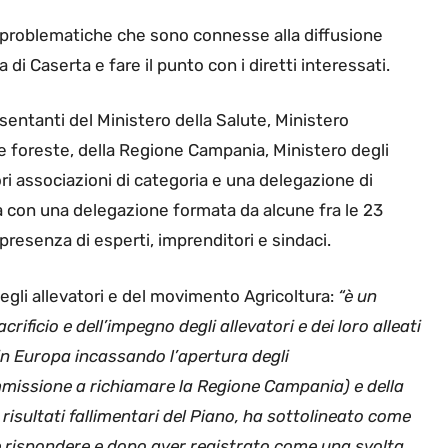
e problematiche che sono connesse alla diffusione
 di Caserta e fare il punto con i diretti interessati.
sentanti del Ministero della Salute, Ministero
lle foreste, della Regione Campania, Ministero degli
ori associazioni di categoria e una delegazione di
à con una delegazione formata da alcune fra le 23
resenza di esperti, imprenditori e sindaci.
egli allevatori e del movimento Agricoltura:
“è un
rificio e dell’impegno degli allevatori e dei loro alleati
in Europa incassando l’apertura degli
issione a richiamare la Regione Campania) e della
isultati fallimentari del Piano, ha sottolineato come
ne rispondere e dopo aver registrato come una svolta