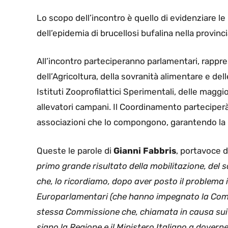
Lo scopo dell’incontro è quello di evidenziare l
dell’epidemia di brucellosi bufalina nella provincia
All’incontro parteciperanno parlamentari, rappre
dell’Agricoltura, della sovranità alimentare e de
Istituti Zooprofilattici Sperimentali, delle maggi
allevatori campani. Il Coordinamento parteciper
associazioni che lo compongono, garantendo la p
Queste le parole di
Gianni
Fabbris
, portavoce d
primo grande risultato della mobilitazione, del sac
che, lo ricordiamo, dopo aver posto il problema 
Europarlamentari (che hanno impegnato la Comm
stessa Commissione che, chiamata in causa sui r
siano la Regione e il Ministero Italiano a dover