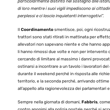
particolarmente distinto nel sostegno alle istan
di loro mentre i suoi vigili impediscono ai cittadin
perplessi e ci lascia inquietanti interrogativi”.
Il
Coordinamento
smentisce, poi, ogni ricostru
trattori sono stati ritirati in mattinata per effett
allevatori non sapevano niente e che hanno appreso
li hanno rimossi due volte e non per intervento d
cercando di limitare al massimo i danni provoca
ostinarsi a incontrare a un tavolo i lavoratori del 
durante il weekend perché in risposta alle richieste
territorio, e la seconda perché, arrivando ottim
all’appello alla ragionevolezza dei parlamentari e
Sempre nella giornata di domani,
Fabbris
, come
contro anonimi alla polizia postale perché si acc