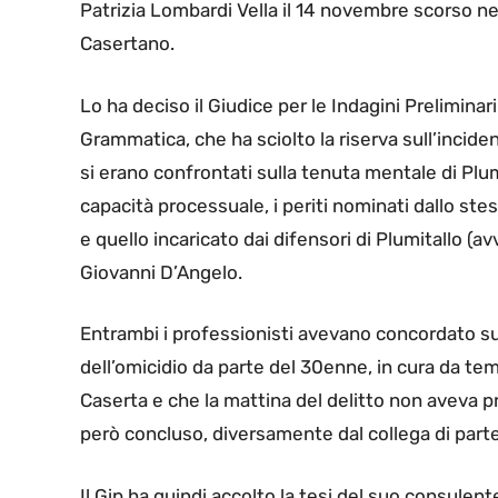
Patrizia Lombardi Vella il 14 novembre scorso nel
Casertano.
Lo ha deciso il Giudice per le Indagini Prelimina
Grammatica, che ha sciolto la riserva sull’incid
si erano confrontati sulla tenuta mentale di Plum
capacità processuale, i periti nominati dallo stes
e quello incaricato dai difensori di Plumitallo (av
Giovanni D’Angelo.
Entrambi i professionisti avevano concordato su
dell’omicidio da parte del 30enne, in cura da tem
Caserta e che la mattina del delitto non aveva pre
però concluso, diversamente dal collega di part
Il Gip ha quindi accolto la tesi del suo consulent