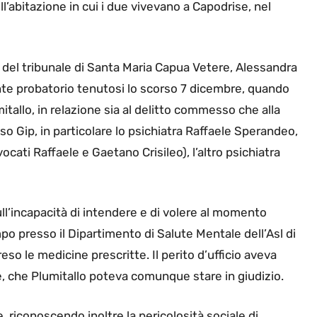
l’abitazione in cui i due vivevano a Capodrise, nel
ri del tribunale di Santa Maria Capua Vetere, Alessandra
ente probatorio tenutosi lo scorso 7 dicembre, quando
itallo, in relazione sia al delitto commesso che alla
so Gip, in particolare lo psichiatra Raffaele Sperandeo,
vocati Raffaele e Gaetano Crisileo), l’altro psichiatra
ll’incapacità di intendere e di volere al momento
po presso il Dipartimento di Salute Mentale dell’Asl di
so le medicine prescritte. Il perito d’ufficio aveva
e, che Plumitallo poteva comunque stare in giudizio.
e, riconoscendo inoltre la pericolosità sociale di