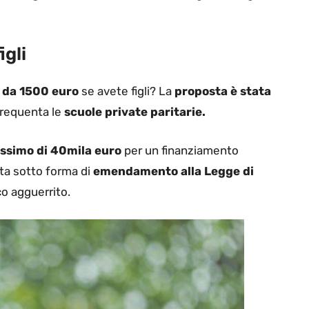
igli
 da 1500 euro
se avete figli? La
proposta è stata
frequenta le
scuole private paritarie.
simo di 40mila euro
per un finanziamento
ata sotto forma di
emendamento alla Legge di
co agguerrito.