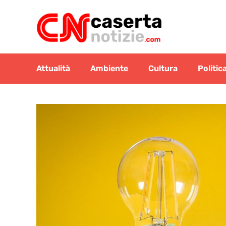
Vai
al
contenuto
Attualità
Ambiente
Cultura
Politic