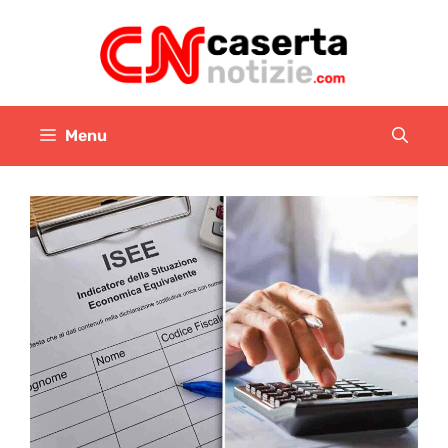
Vai
al
contenuto
Menu