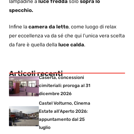
lampadine a
luce fredda
solo
sopra lo
specchio.
Infine la
camera da letto
, come luogo di relax
per eccellenza va da sé che qui l’unica vera scelta
da fare è quella della
luce calda
.
Articoli recenti
Caserta, concessioni
cimiteriali: proroga al 31
dicembre 2026
Castel Volturno, Cinema
Estate all’Aperto 2026:
appuntamento dal 25
luglio