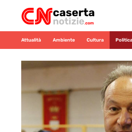
Vai
al
contenuto
Attualità
Ambiente
Cultura
Politic