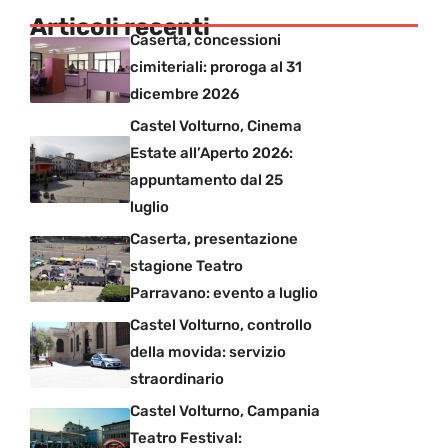
Articoli recenti
Caserta, concessioni
cimiteriali: proroga al 31
dicembre 2026
Castel Volturno, Cinema
Estate all’Aperto 2026:
appuntamento dal 25
luglio
Caserta, presentazione
stagione Teatro
Parravano: evento a luglio
Castel Volturno, controllo
della movida: servizio
straordinario
Castel Volturno, Campania
Teatro Festival: