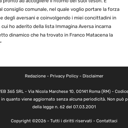
a pronto ad accogliere il ritorno dei suoi tesori. È
al consiglio comunale, nel quale voglio portare la forza
e degli aversani e coinvolgendo i miei concittadini in
 a cui ho aderito della lista Immagina Aversa incarna
getto dinamico che ha trovato in Franco Matacena la
”
Redazione
-
Privacy Policy
-
Disclaimer
WEB 365 SRL - Via Nicola Marchese 10, 00141 Roma (RM) - Codice 
 in quanto viene aggiornato senza alcuna periodicità. Non può p
della legge n. 62 del 07.03.2001
Copyright ©2026 - Tutti i diritti riservati -
Contattaci