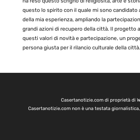
ha reso questo scrigno di religiosità, arte e stori
questo lo spirito con il quale mi sono candidato 
della mia esperienza, ampliando la partecipazion
grandi azioni di recupero della città. Il progetto
questi valori di novità e partecipazione, un pro
persona giusta per il rilancio culturale della città.
Casertanotizie.com di proprietà di 
Casertanotizie.com non è una testata giornalistica,