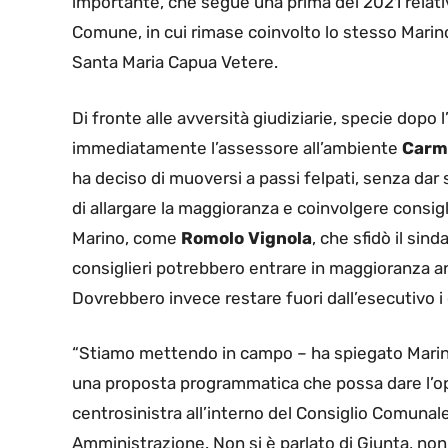
importante, che segue una prima del 2021 relativa
Comune, in cui rimase coinvolto lo stesso Marin
Santa Maria Capua Vetere.
Di fronte alle avversità giudiziarie, specie dopo l
immediatamente l’assessore all’ambiente
Carm
ha deciso di muoversi a passi felpati, senza dar 
di allargare la maggioranza e coinvolgere consig
Marino, come
Romolo Vignola
, che sfidò il sin
consiglieri potrebbero entrare in maggioranza an
Dovrebbero invece restare fuori dall’esecutivo i
“Stiamo mettendo in campo – ha spiegato Marino 
una proposta programmatica che possa dare l’op
centrosinistra all’interno del Consiglio Comuna
Amministrazione. Non si è parlato di Giunta, non 