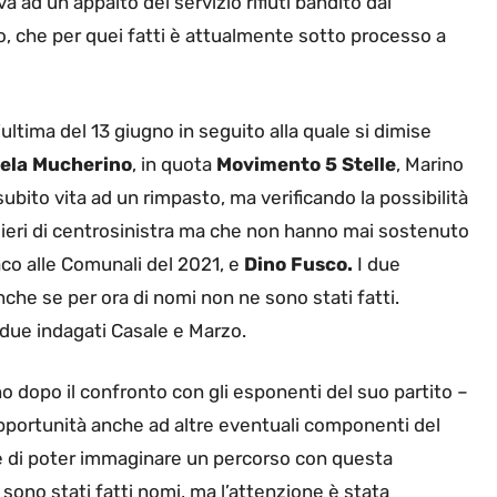
 ad un appalto del servizio rifiuti bandito dal
o, che per quei fatti è attualmente sotto processo a
’ultima del 13 giugno in seguito alla quale si dimise
ela Mucherino
, in quota
Movimento 5 Stelle
, Marino
subito vita ad un rimpasto, ma verificando la possibilità
lieri di centrosinistra ma che non hanno mai sostenuto
daco alle Comunali del 2021, e
Dino Fusco.
I due
che se per ora di nomi non ne sono stati fatti.
 due indagati Casale e Marzo.
dopo il confronto con gli esponenti del suo partito –
portunità anche ad altre eventuali componenti del
le di poter immaginare un percorso con questa
sono stati fatti nomi, ma l’attenzione è stata