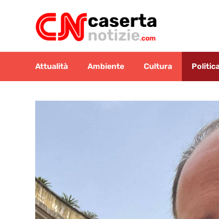
Vai
al
contenuto
Attualità
Ambiente
Cultura
Politic