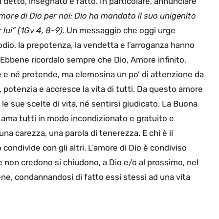
 detto, insegnato e fatto. In particolare, annunciare
amore di Dio per noi: Dio ha mandato il suo unigenito
 lui” (1Gv 4, 8-9).
Un messaggio che oggi urge
’odio, la prepotenza, la vendetta e l’arroganza hanno
. Ebbene ricordalo sempre che Dio, Amore infinito,
e e né pretende, ma elemosina un po’ di attenzione da
potenzia e accresce la vita di tutti. Da questo amore
e sue scelte di vita, né sentirsi giudicato. La Buona
 ama tutti in modo incondizionato e gratuito e
na carezza, una parola di tenerezza. E chi è il
 condivide con gli altri. L’amore di Dio è condiviso
 non credono si chiudono, a Dio e/o al prossimo, nel
ene, condannandosi di fatto essi stessi ad una vita