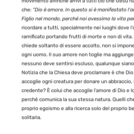
movimento affinché arrivi a tutti ciò che Gesù ha
che:
“Dio è amore. In questo si è manifestato l’
Figlio nel mondo, perché noi avessimo la vita per
ricordare a tutti, specialmente nei luoghi dove l
ramificato portando frutti di morte e non di vita
chiede soltanto di essere accolto, non si impon
ogni uomo. Il suo amore non toglie ma aggiunge, 
nessuno deve sentirsi escluso, qualunque siano l
Notizia che la Chiesa deve proclamare è che Dio
accoglie ogni creatura per donare un abbraccio, u
credente? È colui che accoglie l’amore di Dio e lo
perché comunica la sua stessa natura. Quelli che
proprio egoismo e alla ricerca solo del proprio b
solitaria.