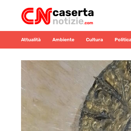
Vai
al
contenuto
Attualità
Ambiente
Cultura
Politic