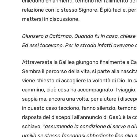
chiedono chiarimenti, temono nel fallimento de
relazione con lo stesso Signore. È più facile, per
mettersi in discussione.
Giunsero a Cafàrnao. Quando fu in casa, chiese 
Ed essi tacevano. Per la strada infatti avevano 
Attraversata la Galilea giungono finalmente a Caf
Sembra il percorso della vita, si parte alla nascit
viene chiesto di accogliere la volontà di Dio. In 
cammino, cioè cosa ha accompagnato il viaggio
sappia ma, ancora una volta, per aiutare i discep
in questo caso tacciono, fanno silenzio, temono 
risposta dei discepoli all’annuncio di Gesù è la co
schiavo,
“assumendo la condizione di servo e di
umiliò se stesso facendosi obbediente fino alla m