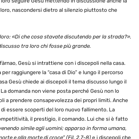
l loro seguire Gesù mettendo in discussione anche la
 loro, nascondersi dietro al silenzio piuttosto che
loro: «Di che cosa stavate discutendo per la strada?».
discusso tra loro chi fosse più grande.
àrnao, Gesù si intrattiene con i discepoli nella casa.
a per raggiungere la “casa di Dio” e lungo il percorso
casa Gesù chiede ai discepoli il tema discusso lungo il
. La domanda non viene posta perché Gesù non lo
oli a prendere consapevolezza dei propri limiti. Anche
di essere scoperti del loro nuovo fallimento. La
mpetitività, il prestigio, il comando. Lui che si è fatto
venendo simile agli uomini; apparso in forma umana,
orte e alla morte di croce” (Fil. 2,7-8)
e i discepoli che