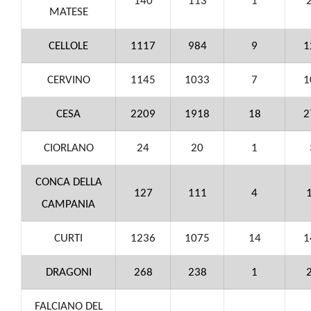
140
113
1
MATESE
CELLOLE
1117
984
9
1
CERVINO
1145
1033
7
1
CESA
2209
1918
18
2
CIORLANO
24
20
1
CONCA DELLA
127
111
4
CAMPANIA
CURTI
1236
1075
14
1
DRAGONI
268
238
1
FALCIANO DEL