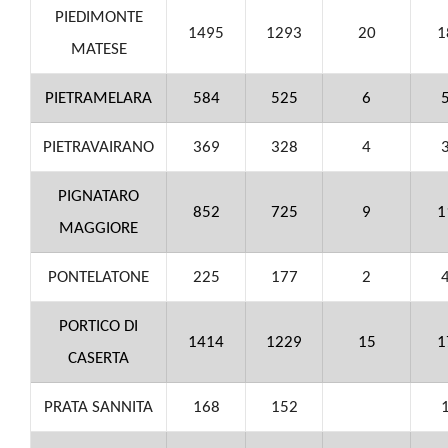
PIEDIMONTE
1495
1293
20
1
MATESE
PIETRAMELARA
584
525
6
PIETRAVAIRANO
369
328
4
PIGNATARO
852
725
9
1
MAGGIORE
PONTELATONE
225
177
2
PORTICO DI
1414
1229
15
1
CASERTA
PRATA SANNITA
168
152