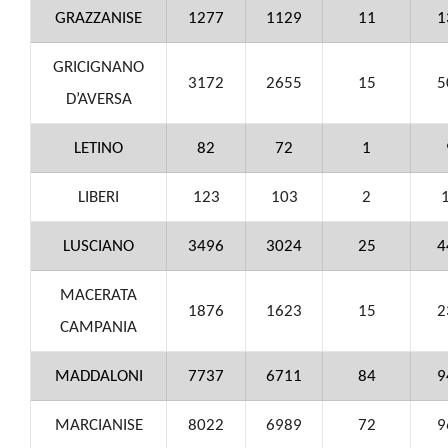
GRAZZANISE
1277
1129
11
1
GRICIGNANO
3172
2655
15
5
D’AVERSA
LETINO
82
72
1
LIBERI
123
103
2
LUSCIANO
3496
3024
25
4
MACERATA
1876
1623
15
2
CAMPANIA
MADDALONI
7737
6711
84
9
MARCIANISE
8022
6989
72
9