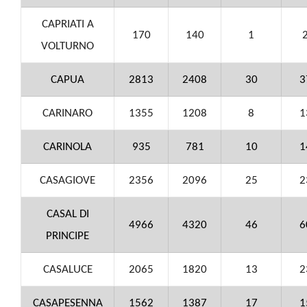
CAPRIATI A
170
140
1
VOLTURNO
CAPUA
2813
2408
30
3
CARINARO
1355
1208
8
1
CARINOLA
935
781
10
1
CASAGIOVE
2356
2096
25
2
CASAL DI
4966
4320
46
6
PRINCIPE
CASALUCE
2065
1820
13
2
CASAPESENNA
1562
1387
17
1