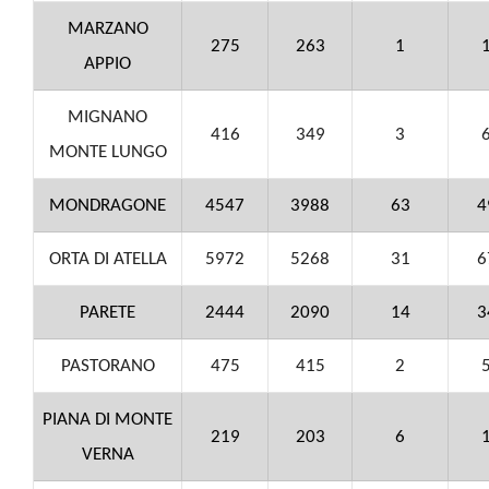
MARZANO
275
263
1
APPIO
MIGNANO
416
349
3
MONTE LUNGO
MONDRAGONE
4547
3988
63
4
ORTA DI ATELLA
5972
5268
31
6
PARETE
2444
2090
14
3
PASTORANO
475
415
2
PIANA DI MONTE
219
203
6
VERNA