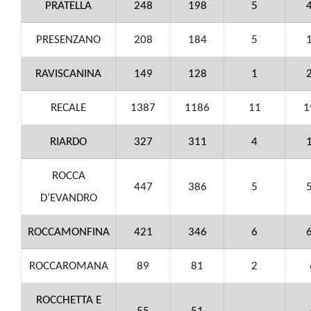
PRATELLA
248
198
5
PRESENZANO
208
184
5
RAVISCANINA
149
128
1
RECALE
1387
1186
11
1
RIARDO
327
311
4
ROCCA
447
386
5
D’EVANDRO
ROCCAMONFINA
421
346
6
ROCCAROMANA
89
81
2
ROCCHETTA E