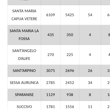
SANTA MARIA
6109
5425
54
6
CAPUA VETERE
SANTA MARIA LA
435
350
4
FOSSA
SANT’ANGELO
270
225
4
D’ALIFE
SANT’ARPINO
3075
2696
26
3
SESSA AURUNCA
2785
2452
34
2
SPARANISE
1129
938
8
1
SUCCIVO
1781
1556
11
2