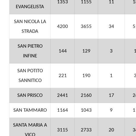
1353
1155
11
1
EVANGELISTA
SAN NICOLA LA
4200
3655
34
5
STRADA
SAN PIETRO
144
129
3
INFINE
SAN POTITO
221
190
1
SANNITICO
SAN PRISCO
2441
2160
17
2
SAN TAMMARO
1164
1043
9
1
SANTA MARIA A
3115
2733
20
3
VICO