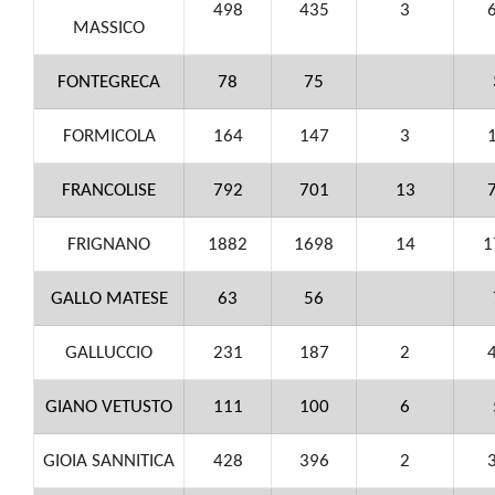
498
435
3
MASSICO
FONTEGRECA
78
75
FORMICOLA
164
147
3
FRANCOLISE
792
701
13
FRIGNANO
1882
1698
14
1
GALLO MATESE
63
56
GALLUCCIO
231
187
2
GIANO VETUSTO
111
100
6
GIOIA SANNITICA
428
396
2