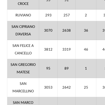
55
51
CROCE
RUVIANO
293
257
2
SAN CIPRIANO
3070
2638
36
3
D’AVERSA
SAN FELICE A
3812
3319
46
4
CANCELLO
SAN GREGORIO
95
89
1
MATESE
SAN
3053
2642
25
3
MARCELLINO
SAN MARCO