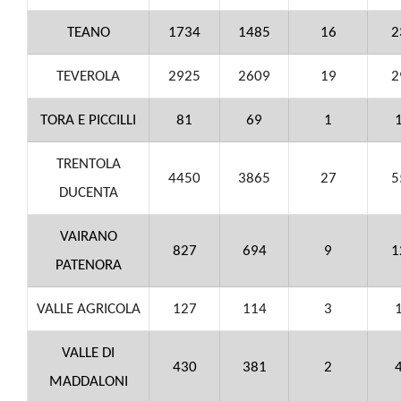
TEANO
1734
1485
16
2
TEVEROLA
2925
2609
19
2
TORA E PICCILLI
81
69
1
TRENTOLA
4450
3865
27
5
DUCENTA
VAIRANO
827
694
9
1
PATENORA
VALLE AGRICOLA
127
114
3
VALLE DI
430
381
2
MADDALONI