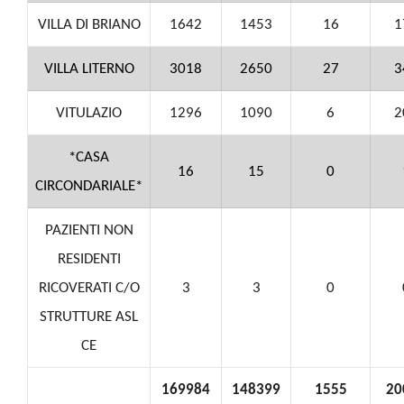
VILLA DI BRIANO
1642
1453
16
1
VILLA LITERNO
3018
2650
27
3
VITULAZIO
1296
1090
6
2
*CASA
16
15
0
CIRCONDARIALE*
PAZIENTI NON
RESIDENTI
RICOVERATI C/O
3
3
0
STRUTTURE ASL
CE
169984
148399
1555
20