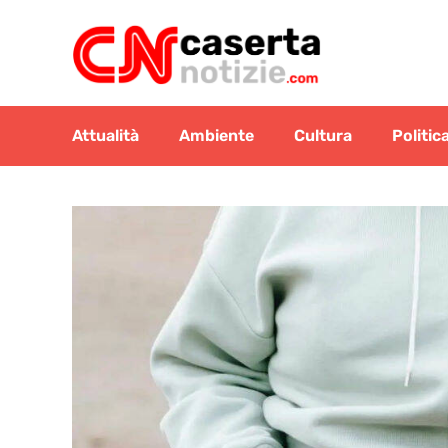
Vai
al
contenuto
Attualità
Ambiente
Cultura
Politic