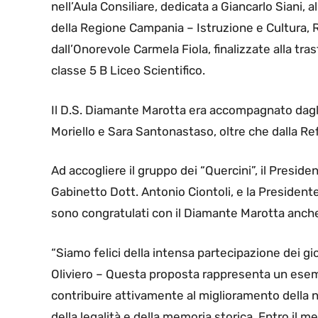
nell’Aula Consiliare, dedicata a Giancarlo Siani, al
della Regione Campania – Istruzione e Cultura, Ri
dall’Onorevole Carmela Fiola, finalizzate alla tr
classe 5 B Liceo Scientifico.
Il D.S. Diamante Marotta era accompagnato dagli
Moriello e Sara Santonastaso, oltre che dalla Re
Ad accogliere il gruppo dei “Quercini”, il Presid
Gabinetto Dott. Antonio Ciontoli, e la Presidente
sono congratulati con il Diamante Marotta anche 
“Siamo felici della intensa partecipazione dei gio
Oliviero – Questa proposta rappresenta un ese
contribuire attivamente al miglioramento della n
della legalità e della memoria storica. Entro il 