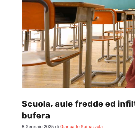
Scuola, aule fredde ed infil
bufera
8 Gennaio 2025
di
Giancarlo Spinazzola