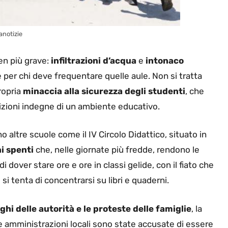
anotizie
ben più grave:
infiltrazioni d’acqua
e
intonaco
er chi deve frequentare quelle aule. Non si tratta
ropria
minaccia alla sicurezza
degli studenti
, che
dizioni indegne di un ambiente educativo.
o altre scuole come il IV Circolo Didattico, situato in
i spenti
che, nelle giornate più fredde, rendono le
 dover stare ore e ore in classi gelide, con il fiato che
i tenta di concentrarsi su libri e quaderni.
i delle autorità e le proteste delle famiglie
, la
e amministrazioni locali sono state accusate di essere