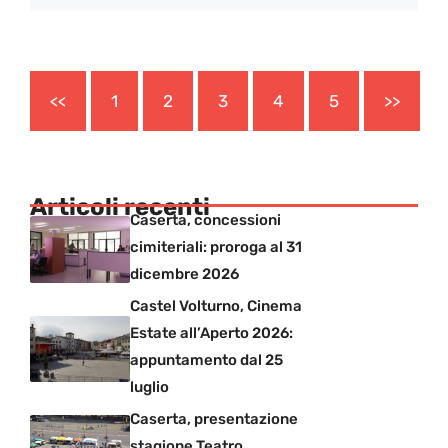
<<
1
2
3
4
5
>>
Articoli recenti
Caserta, concessioni
cimiteriali: proroga al 31
dicembre 2026
Castel Volturno, Cinema
Estate all’Aperto 2026:
appuntamento dal 25
luglio
Caserta, presentazione
stagione Teatro