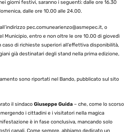
ei giorni festivi, saranno i seguenti: dalle ore 16.30
a domenica, dalle ore 10.00 alle 24.00.
 all’indirizzo pec.comunearienzo@asmepec.it, o
 Municipio, entro e non oltre le ore 10.00 di giovedì
aso di richieste superiori all’effettiva disponibilità,
iani già destinatari degli stand nella prima edizione,
golamento sono riportati nel Bando, pubblicato sul sito
arato il sindaco
Giuseppe Guida
– che, come lo scorso
mergendo i cittadini e i visitatori nella magica
anifestazione è in fase conclusiva, mancando solo
ui nostri canali. Come sempre, abbiamo dedicato un