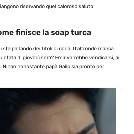
an piangono riservando quel caloroso saluto
ome finisce la soap turca
si sta parlando dei titoli di coda. D’altronde manca
untata di giovedì sera? Emir vorrebbe vendicarsi, ai
 di Nihan nonostante papà Galip sia pronto per