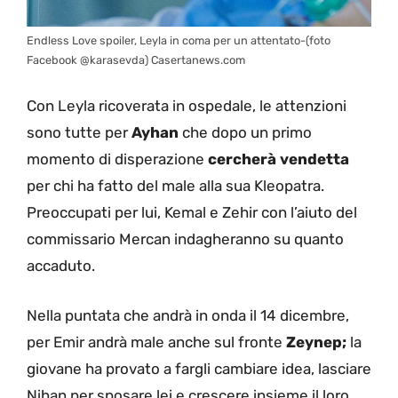
Endless Love spoiler, Leyla in coma per un attentato-(foto
Facebook @karasevda) Casertanews.com
Con Leyla ricoverata in ospedale, le attenzioni
sono tutte per
Ayhan
che dopo un primo
momento di disperazione
cercherà vendetta
per chi ha fatto del male alla sua Kleopatra.
Preoccupati per lui, Kemal e Zehir con l’aiuto del
commissario Mercan indagheranno su quanto
accaduto.
Nella puntata che andrà in onda il 14 dicembre,
per Emir andrà male anche sul fronte
Zeynep;
la
giovane ha provato a fargli cambiare idea, lasciare
Nihan per sposare lei e crescere insieme il loro