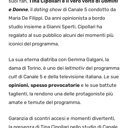
suoi fan,
Tina Cipollari è il vero volto di
Uomini
e Donne
, il
dating show
di Canale 5 condotto da
Maria De Filippi. Da anni opinionista a bordo
studio insieme a Gianni Sperti, Cipollari ha
regalato al suo pubblico alcuni dei momenti più
iconici del programma.
La sua eterna diatriba con Gemma Galgani, la
dama di Torino, è uno dei
leitmotiv
del programma
cult
di Canale 5 e della televisione italiana. Le sue
opinioni, spesso provocatorie
e le sue battute
taglienti, la rendono una delle protagoniste più
amate e temute del programma.
Garanzia di scontri accesi e momenti divertenti,
la presenza di Tina Cipollari nello studio di Canale