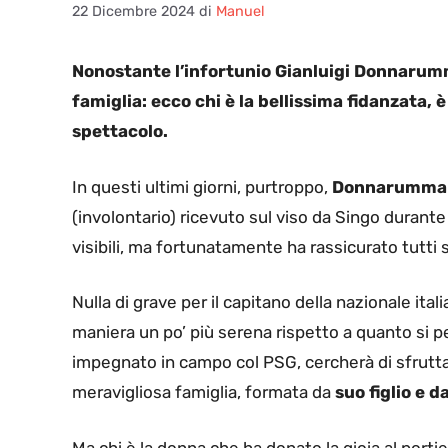
22 Dicembre 2024
di
Manuel
Nonostante l’infortunio Gianluigi Donnarum
famiglia: ecco chi è la bellissima fidanzata,
spettacolo.
In questi ultimi giorni, purtroppo,
Donnarumma
(involontario) ricevuto sul viso da Singo durante
visibili, ma fortunatamente ha rassicurato tutti 
Nulla di grave per il capitano della nazionale ital
maniera un po’ più serena rispetto a quanto si
impegnato in campo col PSG, cercherà di sfruttar
meravigliosa famiglia, formata da
suo figlio e d
Ma chi è la donna che ha donato la gioia al porti