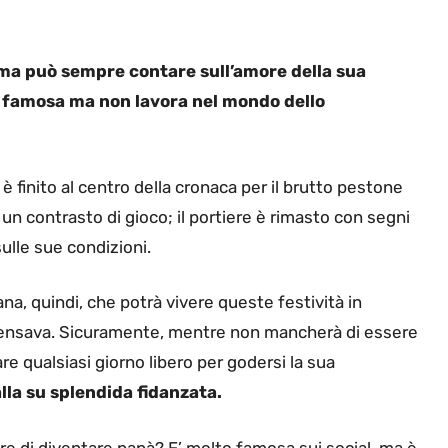
ma può sempre contare sull’amore della sua
 è famosa ma non lavora nel mondo dello
è finito al centro della cronaca per il brutto pestone
 un contrasto di gioco; il portiere è rimasto con segni
sulle sue condizioni.
iana, quindi, che potrà vivere queste festività in
 pensava. Sicuramente, mentre non mancherà di essere
e qualsiasi giorno libero per godersi la sua
alla su splendida fidanzata.
ere di diventare papà? E’ molto famosa sui social, ma è