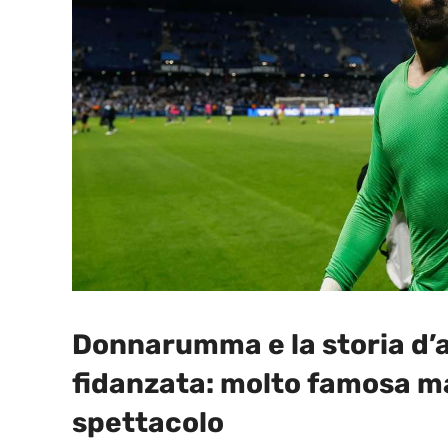
Donnarumma e la storia d’a
fidanzata: molto famosa m
spettacolo