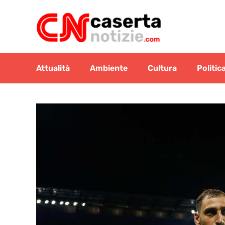
Vai
al
contenuto
Attualità
Ambiente
Cultura
Politic