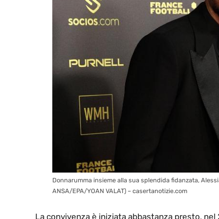
Donnarumma insieme alla sua splendida fidanzata, Alessia 
ANSA/EPA/YOAN VALAT) – casertanotizie.com
La convivenza è iniziata abbastanza presto, nel 