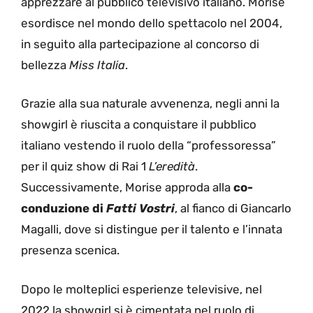
apprezzare al pubblico televisivo italiano. Morise
esordisce nel mondo dello spettacolo nel 2004,
in seguito alla partecipazione al concorso di
bellezza
Miss Italia
.
Grazie alla sua naturale avvenenza, negli anni la
showgirl è riuscita a conquistare il pubblico
italiano vestendo il ruolo della “professoressa”
per il quiz show di Rai 1
L’eredità
.
Successivamente, Morise approda alla
co-
conduzione di
Fatti Vostri
, al fianco di Giancarlo
Magalli, dove si distingue per il talento e l’innata
presenza scenica.
Dopo le molteplici esperienze televisive, nel
2022 la showgirl si è cimentata nel ruolo di