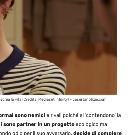
schia la vita (Credits: Mediaset Infinity) – casertanotizie.com
ormai sono nemici
e rivali poiché si ‘contendono’ la
ni sono partner in un progetto
ecologico ma
fondo odio per il suo avversario,
decide di compiere