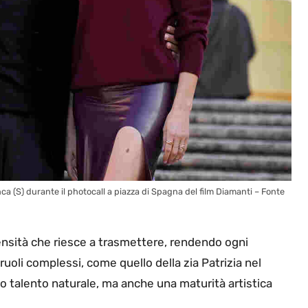
nca (S) durante il photocall a piazza di Spagna del film Diamanti – Fonte
tensità che riesce a trasmettere, rendendo ogni
ruoli complessi, come quello della zia Patrizia nel
uo talento naturale, ma anche una maturità artistica