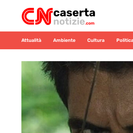
Vai
al
contenuto
Attualità
Ambiente
Cultura
Politic