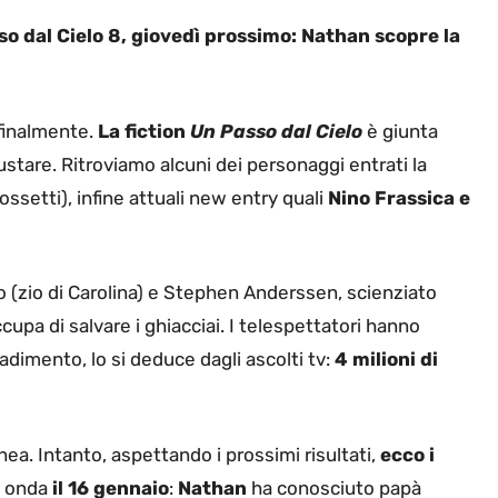
so dal Cielo 8, giovedì prossimo: Nathan scopre la
 finalmente.
La fiction
Un Passo dal Cielo
è giunta
gustare. Ritroviamo alcuni dei personaggi entrati la
setti), infine attuali new entry quali
Nino Frassica e
o (zio di Carolina) e Stephen Anderssen, scienziato
upa di salvare i ghiacciai. I telespettatori hanno
dimento, lo si deduce dagli ascolti tv:
4 milioni di
ea. Intanto, aspettando i prossimi risultati,
ecco i
n onda
il 16 gennaio
:
Nathan
ha conosciuto papà